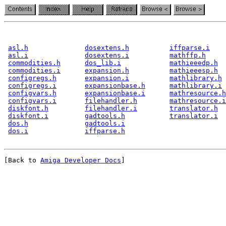
asl.h
dosextens.h
iffparse.i
asl.i
dosextens.i
mathffp.h
commodities.h
dos_lib.i
mathieeedp.h
commodities.i
expansion.h
mathieeesp.h
configregs.h
expansion.i
mathlibrary.h
configregs.i
expansionbase.h
mathlibrary.i
configvars.h
expansionbase.i
mathresource.h
configvars.i
filehandler.h
mathresource.i
diskfont.h
filehandler.i
translator.h
diskfont.i
gadtools.h
translator.i
dos.h
gadtools.i
dos.i
iffparse.h
[Back to 
Amiga Developer Docs
]